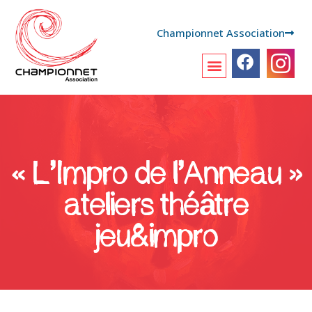
Championnet Association
« L’Impro de l’Anneau »
ateliers théâtre
jeu&impro