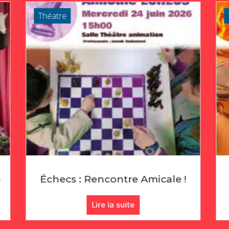
Théatre
ontre Amicale !
Audition Éveil Musi
la suite
Lire la suite