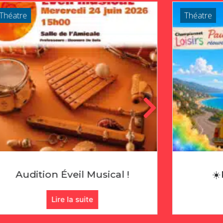
Théatre
cal !
☀️Pause Estivale☀️
Lire la suite