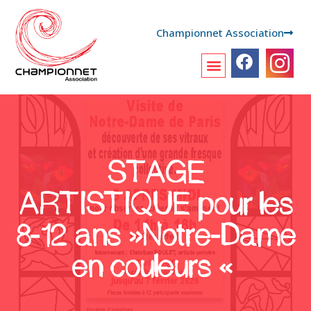
Championnet Association
STAGE
ARTISTIQUE pour les
8-12 ans »Notre-Dame
en couleurs «